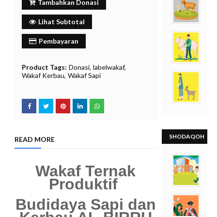
O
Tambahkan Donasi
f
f
Lihat Subtotal
Pembayaran
Product Tags:
Donasi
labelwakaf
Wakaf Kerbau
Wakaf Sapi
SHODAQOH
READ MORE
KITA
Wakaf Ternak
Produktif
Budidaya Sapi dan