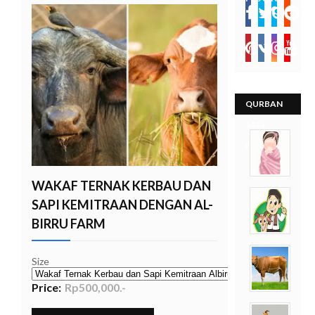
V
a
c
a
t
i
o
n
C
QURBAN
o
l
1444
l
HIJRIYAH
e
c
t
WAKAF TERNAK KERBAU DAN
i
o
SAPI KEMITRAAN DENGAN AL-
n
—
BIRRU FARM
U
p
t
Size
o
5
Price:
Rp500,000.-
0
%