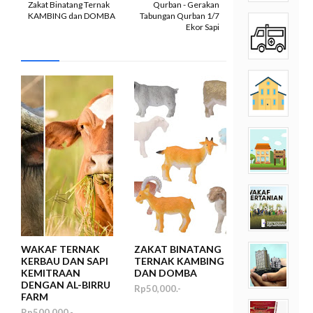
Zakat Binatang Ternak
Qurban - Gerakan
KAMBING dan DOMBA
Tabungan Qurban 1/7
Ekor Sapi
WAKAF TERNAK
ZAKAT BINATANG
KERBAU DAN SAPI
TERNAK KAMBING
KEMITRAAN
DAN DOMBA
DENGAN AL-BIRRU
Rp50,000.-
FARM
Rp500,000.-