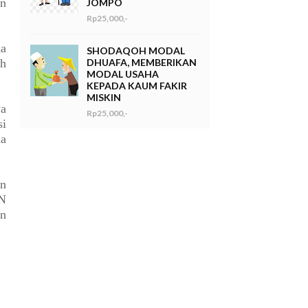
an
JOMPO
Rp25,000,-
ka
SHODAQOH MODAL
DHUAFA, MEMBERIKAN
eh
MODAL USAHA
KEPADA KAUM FAKIR
MISKIN
ya
Rp25,000,-
si
da
an
SN
an