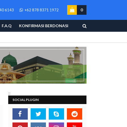
0
40 6143
+62 878 8371 1972
F.A.Q
KONFIRMASI BERDONASI
::
SOCIAL PLUGIN