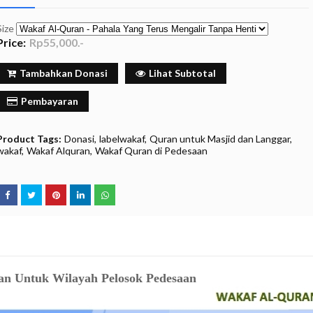
Size
Price:
Rp55,000.-
Tambahkan Donasi
Lihat Subtotal
Pembayaran
Product Tags:
Donasi
labelwakaf
Quran untuk Masjid dan Langgar
wakaf
Wakaf Alquran
Wakaf Quran di Pedesaan
an Untuk Wilayah Pelosok Pedesaan