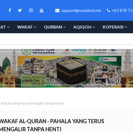
support@maslahat.net
+62 878 71
KAT
WAKAF
QURBAN
AQIQOH
KOPERASI
 Pahala Yang Terus Mengalir Tanpa Henti
WAKAF AL-QURAN - PAHALA YANG TERUS
MENGALIR TANPA HENTI