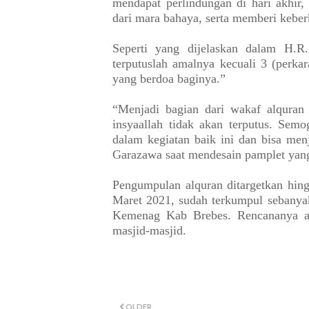
mendapat perlindungan di hari akhir
dari mara bahaya, serta memberi keber
Seperti yang dijelaskan dalam H.R
terputuslah amalnya kecuali 3 (perka
yang berdoa baginya.”
“Menjadi bagian dari wakaf alquran 
insyaallah tidak akan terputus. Sem
dalam kegiatan baik ini dan bisa menj
Garazawa saat mendesain pamplet yang
Pengumpulan alquran ditargetkan hin
Maret 2021, sudah terkumpul sebanyak
Kemenag Kab Brebes. Rencananya al
masjid-masjid.
OLDER