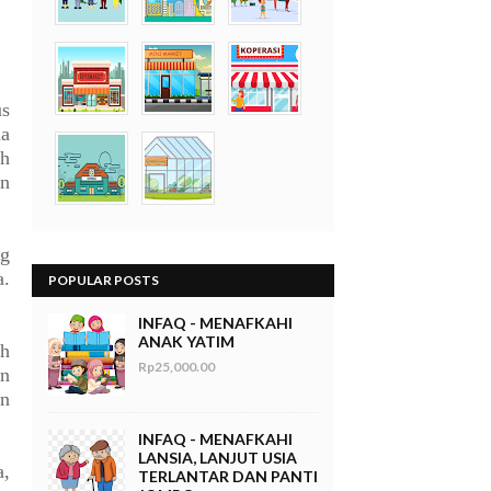
us
na
ah
an
ng
a.
POPULAR POSTS
INFAQ - MENAFKAHI
ANAK YATIM
ah
Rp25,000.00
an
an
INFAQ - MENAFKAHI
LANSIA, LANJUT USIA
a,
TERLANTAR DAN PANTI