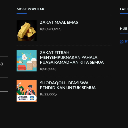
MOST POPULAR
LAB
ZAKAT MAAL EMAS
HUB
Rp2,061,097,-
H
ZAKAT FITRAH,
MENYEMPURNAKAN PAHALA
PUASA RAMADHAN KITA SEMUA
40
Rp40,000,-
SHODAQOH - BEASISWA
PENDIDIKAN UNTUK SEMUA
Rp22,000,-