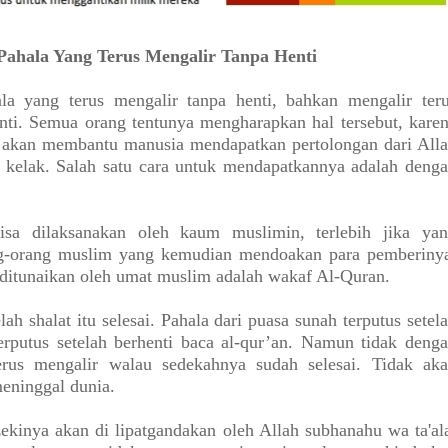
Pahala Yang Terus Mengalir Tanpa Henti
la yang terus mengalir tanpa henti, bahkan mengalir ter
nti. Semua orang tentunya mengharapkan hal tersebut, kare
ya akan membantu manusia mendapatkan pertolongan dari All
t kelak. Salah satu cara untuk mendapatkannya adalah deng
sa dilaksanakan oleh kaum muslimin, terlebih jika ya
g-orang muslim yang kemudian mendoakan para pemberiny
 ditunaikan oleh umat muslim adalah wakaf Al-Quran.
elah shalat itu selesai. Pahala dari puasa sunah terputus setel
terputus setelah berhenti baca al-qur’an. Namun tidak deng
terus mengalir walau sedekahnya sudah selesai. Tidak ak
eninggal dunia.
ekinya akan di lipatgandakan oleh Allah subhanahu wa ta'al