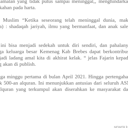
, amalan yang tidak putus sampai meninggal,, menghindark
kahan pada harta.
. Muslim “Ketika seseorang telah meninggal dunia, ma
ra) : shadaqah jariyah, ilmu yang bermanfaat, dan anak sal
ini bisa menjadi sedekah untuk diri sendiri, dan pahalan
oga keluarga besar Kemenag Kab Brebes dapat berkontribu
adi ladang amal kita di akhirat kelak. “ jelas Fajarin kepa
 akan di publish.
gga minggu pertama di bulan April 2021. Hingga pertengah
 500-an alquran. Ini menunjukkan antusias dari seluruh A
quran yang terkumpul akan diserahkan ke masyarakat d
NEWER