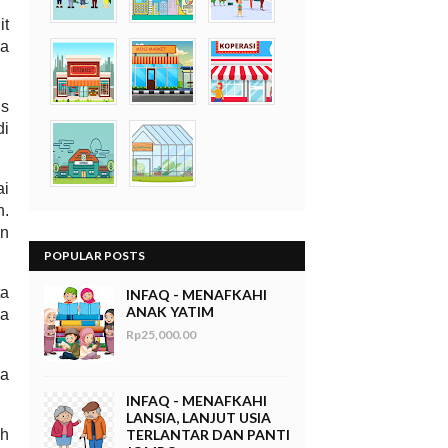
it
ra
is
di
ai
n.
an
POPULAR POSTS
ta
INFAQ - MENAFKAHI
ANAK YATIM
ga
Rp25,000.00
ya
INFAQ - MENAFKAHI
LANSIA, LANJUT USIA
ah
TERLANTAR DAN PANTI