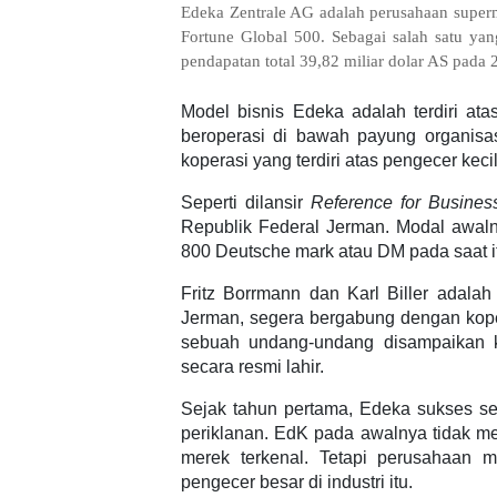
Edeka Zentrale AG adalah perusahaan superma
Fortune Global 500. Sebagai salah satu y
pendapatan total 39,82 miliar dolar AS pada
Model bisnis Edeka adalah terdiri a
beroperasi di bawah payung organis
koperasi yang terdiri atas pengecer keci
Seperti dilansir
Reference for Busines
Republik Federal Jerman. Modal awalny
800 Deutsche mark atau DM pada saat itu
Fritz Borrmann dan Karl Biller adalah
Jerman, segera bergabung dengan koper
sebuah undang-undang disampaikan k
secara resmi lahir.
Sejak tahun pertama, Edeka sukses sec
periklanan. EdK pada awalnya tidak me
merek terkenal. Tetapi perusahaan 
pengecer besar di industri itu.