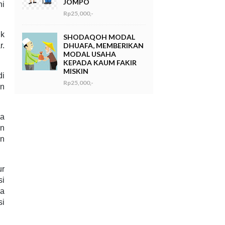
JOMPO
ni
Rp25,000,-
uk
SHODAQOH MODAL
r.
DHUAFA, MEMBERIKAN
MODAL USAHA
KEPADA KAUM FAKIR
MISKIN
di
Rp25,000,-
an
ka
en
un
ur
si
da
si