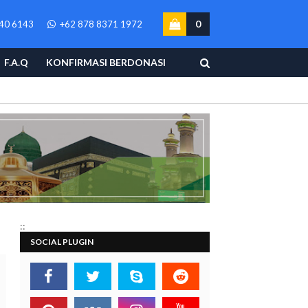
0
40 6143
+62 878 8371 1972
F.A.Q
KONFIRMASI BERDONASI
::
SOCIAL PLUGIN