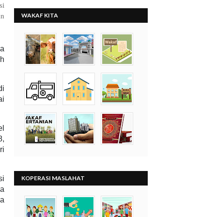
si
WAKAF KITA
an
ya
ah
di
ai
el
8,
ri
si
KOPERASI MASLAHAT
pa
ra