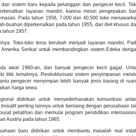
 dan sistem baru kepada pelanggan dan pengecer kecil. To
rkenalkan layanan mandiri, karena mesin pengepakan ba
masan. Pada tahun 1958, 7.000 dari 40.500 toko menawark
ah-buahan diperkenalkan pada tahun 1955, dan diet khusus d
 tahun 1957.
nya. Toko-toko terus berubah menjadi layanan mandiri. Pa
ke Amerika Serikat untuk membandingkan sistem Edeka deng
pada awal 1960-an, dan banyak pengecer kecil gagal. Unt
i titik lemahnya. Restrukturisasi sistem penyimpanan melal
ntu pengecer menyimpan lebih banyak jenis barang di rua
ikan harga sewa.
ional didirikan untuk menyederhanakan komunikasi anta
Inisiatif penting lainnya untuk bersaing dengan perusahaan la
pusat pelatihan dan memulai program pendidikan internasion
n Austria pada tahun 1965.
ahaan baru didirikan untuk membantu masalah real esta