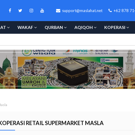
support@maslahat.net
+62 878 71
KAT
WAKAF
QURBAN
AQIQOH
KOPERASI
Masla
KOPERASI RETAIL SUPERMARKET MASLA