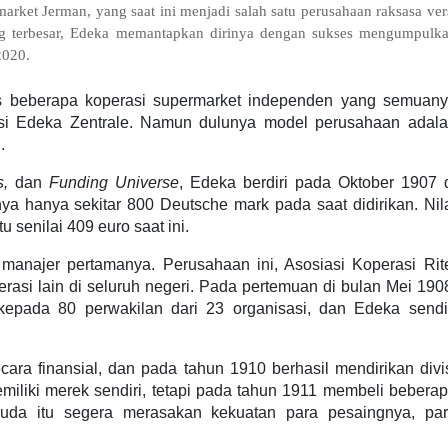
rket Jerman, yang saat ini menjadi salah satu perusahaan raksasa ver
ang terbesar, Edeka memantapkan dirinya dengan sukses mengumpulk
 2020.
tas beberapa koperasi supermarket independen yang semuan
asi Edeka Zentrale. Namun dulunya model perusahaan adal
l.
s,
dan
Funding Universe
, Edeka berdiri pada Oktober 1907 
a hanya sekitar 800 Deutsche mark pada saat didirikan. Nil
 senilai 409 euro saat ini.
 manajer pertamanya. Perusahaan ini, Asosiasi Koperasi Rit
asi lain di seluruh negeri. Pada pertemuan di bulan Mei 190
epada 80 perwakilan dari 23 organisasi, dan Edeka sendi
ara finansial, dan pada tahun 1910 berhasil mendirikan divi
miliki merek sendiri, tetapi pada tahun 1911 membeli bebera
muda itu segera merasakan kekuatan para pesaingnya, pa