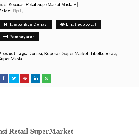
Size
Price:
Rp1,-
Tambahkan Donasi
Lihat Subtotal
Pembayaran
Product Tags:
Donasi
Koperasi Super Market
labelkoperasi
Super Masla
si Retail SuperMarket