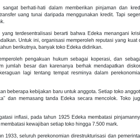
 sangat berhati-hati dalam memberikan pinjaman dan kred
ansfer uang tunai daripada menggunakan kredit. Tapi sege
nk.
a yang terdesentralisasi berarti bahwa Edeka menangani kris
dalkan. Untuk ini, organisasi memperoleh reputasi yang kuat 
hun berikutnya, banyak toko Edeka didirikan.
emperoleh pengakuan hukum sebagai koperasi, dan sebag
m jumlah besar dan karenanya berhak mendapatkan disko
 keraguan lagi tentang tempat resminya dalam perekonomi
n beberapa kebijakan baru untuk anggota. Setiap toko anggo
a" dan memasang tanda Edeka secara mencolok. Toko ju
atasi inflasi, pada tahun 1925 Edeka membatasi pinjamann
an membatasi kewajiban setiap toko hingga 7.500 mark.
un 1933, seluruh perekonomian direstrukturisasi dan pemerint