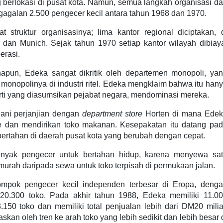
 berlokasi di pusat kota. Namun, semua langkah organisasi d
gagalan 2.500 pengecer kecil antara tahun 1968 dan 1970.
truktur organisasinya; lima kantor regional diciptakan, 
, dan Munich. Sejak tahun 1970 setiap kantor wilayah dibiay
erasi.
napun, Edeka sangat dikritik oleh departemen monopoli, ya
 monopolinya di industri ritel. Edeka mengklaim bahwa itu han
erti yang diasumsikan pejabat negara, mendominasi mereka.
ani perjanjian dengan
department store
Horten di mana Ede
e dan mendirikan toko makanan. Kesepakatan itu datang pa
bertahan di daerah pusat kota yang berubah dengan cepat.
nyak pengecer untuk bertahan hidup, karena menyewa sa
 murah daripada sewa untuk toko terpisah di permukaan jalan.
mpok pengecer kecil independen terbesar di Eropa, deng
 20.300 toko. Pada akhir tahun 1988, Edeka memiliki 11.0
150 toko dan memiliki total penjualan lebih dari DM20 milia
skan oleh tren ke arah toko yang lebih sedikit dan lebih besar 