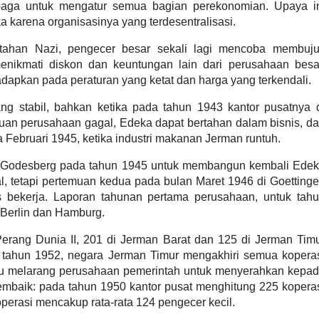
aga untuk mengatur semua bagian perekonomian. Upaya i
 karena organisasinya yang terdesentralisasi.
tahan Nazi, pengecer besar sekali lagi mencoba membuj
nikmati diskon dan keuntungan lain dari perusahaan besa
dapkan pada peraturan yang ketat dan harga yang terkendali.
ng stabil, bahkan ketika pada tahun 1943 kantor pusatnya 
buan perusahaan gagal, Edeka dapat bertahan dalam bisnis, d
Februari 1945, ketika industri makanan Jerman runtuh.
d Godesberg pada tahun 1945 untuk membangun kembali Ede
l, tetapi pertemuan kedua pada bulan Maret 1946 di Goetting
 bekerja. Laporan tahunan pertama perusahaan, untuk tah
i Berlin dan Hamburg.
erang Dunia II, 201 di Jerman Barat dan 125 di Jerman Tim
da tahun 1952, negara Jerman Timur mengakhiri semua kopera
itu melarang perusahaan pemerintah untuk menyerahkan kepa
 membaik: pada tahun 1950 kantor pusat menghitung 225 kopera
operasi mencakup rata-rata 124 pengecer kecil.