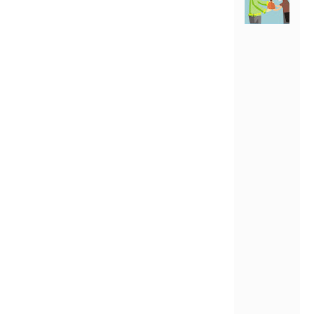
O
D
A
Q
O
H
M
O
D
A
L
D
H
U
A
F
A
,
M
E
M
B
E
R
I
K
A