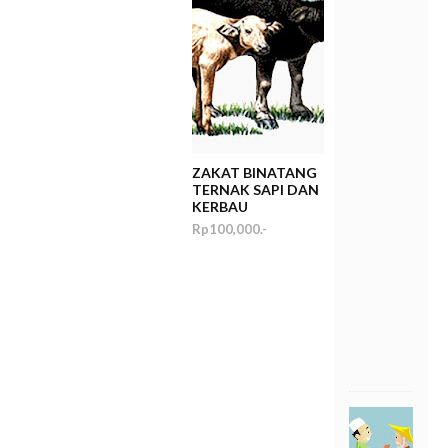
A
N
P
A
N
T
I
J
O
M
ZAKAT BINATANG
P
TERNAK SAPI DAN
O
KERBAU
R
Rp100,000.-
p
2
5
,
0
0
0
,
-
S
H