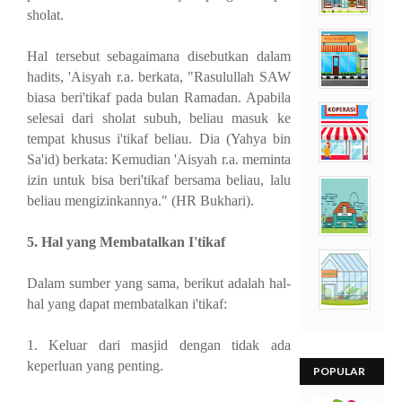
sholat.
Hal tersebut sebagaimana disebutkan dalam
hadits, 'Aisyah r.a. berkata, "Rasulullah SAW
biasa beri'tikaf pada bulan Ramadan. Apabila
selesai dari sholat subuh, beliau masuk ke
tempat khusus i'tikaf beliau. Dia (Yahya bin
Sa'id) berkata: Kemudian 'Aisyah r.a. meminta
izin untuk bisa beri'tikaf bersama beliau, lalu
beliau mengizinkannya." (HR Bukhari).
5. Hal yang Membatalkan I'tikaf
Dalam sumber yang sama, berikut adalah hal-
hal yang dapat membatalkan i'tikaf:
1. Keluar dari masjid dengan tidak ada
keperluan yang penting.
POPULAR
POSTS