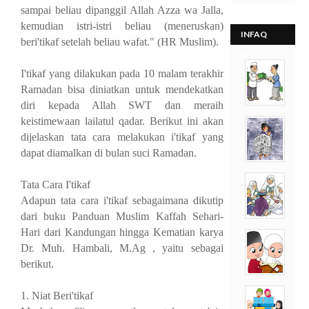
sampai beliau dipanggil Allah Azza wa Jalla,
kemudian istri-istri beliau (meneruskan)
INFAQ
beri'tikaf setelah beliau wafat." (HR Muslim).
KITA
I'tikaf yang dilakukan pada 10 malam terakhir
Ramadan bisa diniatkan untuk mendekatkan
diri kepada Allah SWT dan meraih
keistimewaan lailatul qadar. Berikut ini akan
dijelaskan tata cara melakukan i'tikaf yang
dapat diamalkan di bulan suci Ramadan.
Tata Cara I'tikaf
Adapun tata cara i'tikaf sebagaimana dikutip
dari buku Panduan Muslim Kaffah Sehari-
Hari dari Kandungan hingga Kematian karya
Dr. Muh. Hambali, M.Ag , yaitu sebagai
berikut.
1. Niat Beri'tikaf