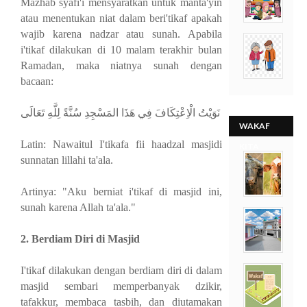
Mazhab syafi'i mensyaratkan untuk manta'yin
atau menentukan niat dalam beri'tikaf apakah
wajib karena nadzar atau sunah. Apabila
i'tikaf dilakukan di 10 malam terakhir bulan
Ramadan, maka niatnya sunah dengan
bacaan:
نَوَيْتُ الْاِعْتِكَافَ فِي هَذَا المَسْجِدِ سُنَّةً لِلَّهِ تَعَالَى
WAKAF
Latin: Nawaitul I'tikafa fii haadzal masjidi
KITA
sunnatan lillahi ta'ala.
Artinya: "Aku berniat i'tikaf di masjid ini,
sunah karena Allah ta'ala."
2. Berdiam Diri di Masjid
I'tikaf dilakukan dengan berdiam diri di dalam
masjid sembari memperbanyak dzikir,
tafakkur, membaca tasbih, dan diutamakan