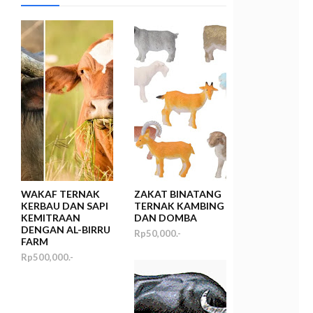
A
N
S
I
A
,
L
A
N
J
U
T
U
S
I
A
WAKAF TERNAK
ZAKAT BINATANG
T
KERBAU DAN SAPI
TERNAK KAMBING
E
KEMITRAAN
DAN DOMBA
R
DENGAN AL-BIRRU
Rp50,000.-
L
FARM
A
Rp500,000.-
N
T
A
R
D