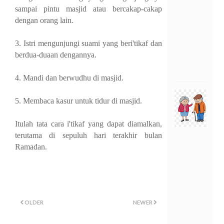
2
sampai pintu masjid atau bercakap-cakap
5
,
dengan orang lain.
0
0
3. Istri mengunjungi suami yang beri'tikaf dan
0
.
berdua-duaan dengannya.
0
0
4. Mandi dan berwudhu di masjid.
I
5. Membaca kasur untuk tidur di masjid.
N
F
A
Itulah tata cara i'tikaf yang dapat diamalkan,
Q
terutama di sepuluh hari terakhir bulan
-
M
Ramadan.
E
N
A
F
K
A
OLDER
NEWER
H
I
L