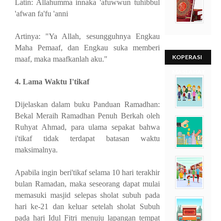
Latin: Allahumma innaka 'afuwwun tuhibbul
'afwan fa'fu 'anni
Artinya: "Ya Allah, sesungguhnya Engkau
Maha Pemaaf, dan Engkau suka memberi
KOPERASI
maaf, maka maafkanlah aku."
MASLAHAT
4. Lama Waktu I'tikaf
Dijelaskan dalam buku Panduan Ramadhan:
Bekal Meraih Ramadhan Penuh Berkah oleh
Ruhyat Ahmad, para ulama sepakat bahwa
i'tikaf tidak terdapat batasan waktu
maksimalnya.
Apabila ingin beri'tikaf selama 10 hari terakhir
bulan Ramadan, maka seseorang dapat mulai
memasuki masjid selepas sholat subuh pada
hari ke-21 dan keluar setelah sholat Subuh
pada hari Idul Fitri menuju lapangan tempat