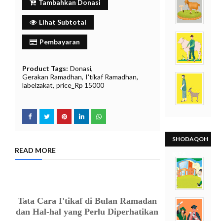
O
Tambahkan Donasi
f
f
Lihat Subtotal
Pembayaran
Product Tags:
Donasi
Gerakan Ramadhan
I'tikaf Ramadhan
labelzakat
price_Rp 15000
SHODAQOH
READ MORE
KITA
Tata Cara I'tikaf di Bulan Ramadan
dan Hal-hal yang Perlu Diperhatikan