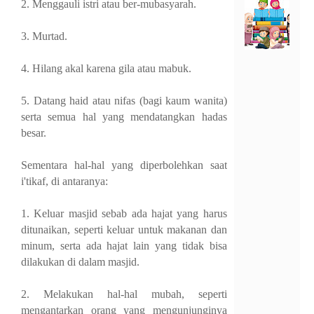
I
2. Menggauli istri atau ber-mubasyarah.
N
F
3. Murtad.
A
Q
-
4. Hilang akal karena gila atau mabuk.
M
E
N
5. Datang haid atau nifas (bagi kaum wanita)
A
serta semua hal yang mendatangkan hadas
F
besar.
K
A
H
Sementara hal-hal yang diperbolehkan saat
I
i'tikaf, di antaranya:
A
N
A
1. Keluar masjid sebab ada hajat yang harus
K
ditunaikan, seperti keluar untuk makanan dan
Y
A
minum, serta ada hajat lain yang tidak bisa
T
dilakukan di dalam masjid.
I
M
2. Melakukan hal-hal mubah, seperti
R
p
mengantarkan orang yang mengunjunginya