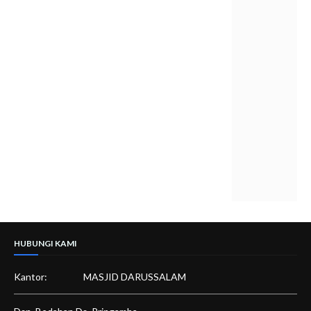
M
I
S
K
I
N
R
p
2
5
,
0
0
0
,
-
HUBUNGI KAMI
Kantor:
MASJID DARUSSALAM