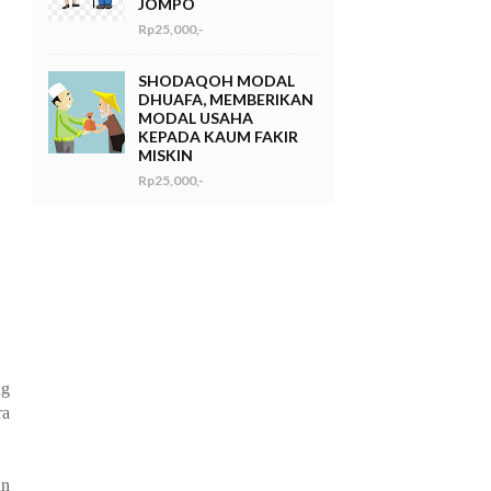
JOMPO
Rp25,000,-
SHODAQOH MODAL
DHUAFA, MEMBERIKAN
MODAL USAHA
KEPADA KAUM FAKIR
MISKIN
Rp25,000,-
ng
ra
an