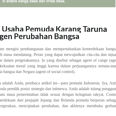
Usaha Pemuda Karang Taruna
Agen Perubahan Bangsa
alam mengisi pembangunan dan mempertahankan kemerdekaan bangs
di masa mendatang. Peran yang dapat mewujudkan cita-cita dan tuju
ar dalam pergerakannya. Ia yang disebut sebagai agent of cange (ag
kekuatan moral yang tinggi karena dalam perjuangannya semata-ma
a bangsa dan Negara (agent of social control).
Ia adalah Anda, pembaca artikel ini—para pemuda Indonesia. Iya, An
da pemilik posisi strategis dan istimewa. Anda adalah tulang punggu
uatu masa pemerintahan tidak sesuai dengan keinginan rakyat. Cont
erdekaan dari penjajah Jepang dan Belanda pemuda berperan sebag
rgerakan, menciptakan perubahan, dan akhirnya membuka gerba