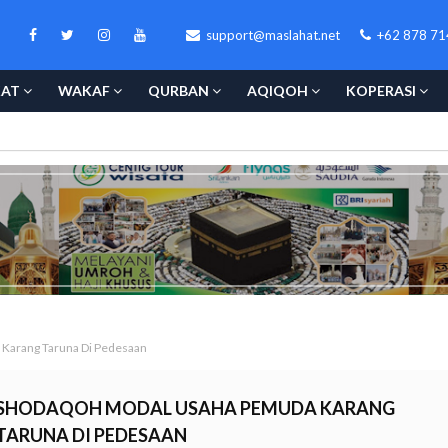
support@maslahat.net
+62 878 71
KAT
WAKAF
QURBAN
AQIQOH
KOPERASI
Karang Taruna Di Pedesaan
SHODAQOH MODAL USAHA PEMUDA KARANG
TARUNA DI PEDESAAN