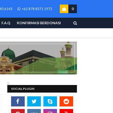
0
40 6143
+62 878 8371 1972
F.A.Q
KONFIRMASI BERDONASI
::
SOCIAL PLUGIN