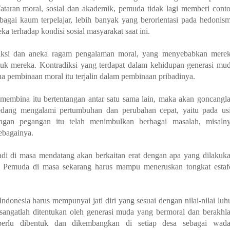
taran moral, sosial dan akademik, pemuda tidak lagi memberi cont
bagai kaum terpelajar, lebih banyak yang berorientasi pada hedonis
a terhadap kondisi sosial masyarakat saat ini.
diksi dan aneka ragam pengalaman moral, yang menyebabkan mere
uk mereka. Kontradiksi yang terdapat dalam kehidupan generasi mu
 pembinaan moral itu terjalin dalam pembinaan pribadinya.
 membina itu bertentangan antar satu sama lain, maka akan goncangl
edang mengalami pertumbuhan dan perubahan cepat, yaitu pada us
angan pegangan itu telah menimbulkan berbagai masalah, misaln
ebagainya.
jadi di masa mendatang akan berkaitan erat dengan apa yang dilakuk
. Pemuda di masa sekarang harus mampu meneruskan tongkat estaf
onesia harus mempunyai jati diri yang sesuai dengan nilai-nilai luh
angatlah ditentukan oleh generasi muda yang bermoral dan berakhl
perlu dibentuk dan dikembangkan di setiap desa sebagai wad