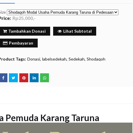
Size
Price:
Rp25,000,-
Tambahkan Donasi
Lihat Subtotal
Pembayaran
Product Tags:
Donasi
labelsedekah
Sedekah
Shodaqoh
a Pemuda Karang Taruna