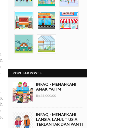
a.
an
en
ta
POPULAR POSTS
INFAQ - MENAFKAHI
ANAK YATIM
da
Rp25,000.00
ng
oh
ai
INFAQ - MENAFKAHI
ng
LANSIA, LANJUT USIA
TERLANTAR DAN PANTI