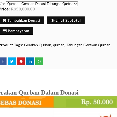
Size
Price:
Rp50,000.00
Tambahkan Donasi
Lihat Subtotal
Pembayaran
Product Tags:
Gerakan Qurban
qurban
Tabungan Gerakan Qurban
rakan Qurban Dalam Donasi