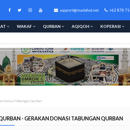
support@maslahat.net
+62 878 71
KAT
WAKAF
QURBAN
AQIQOH
KOPERASI
an Donasi Tabungan Qurban
QURBAN - GERAKAN DONASI TABUNGAN QURBAN