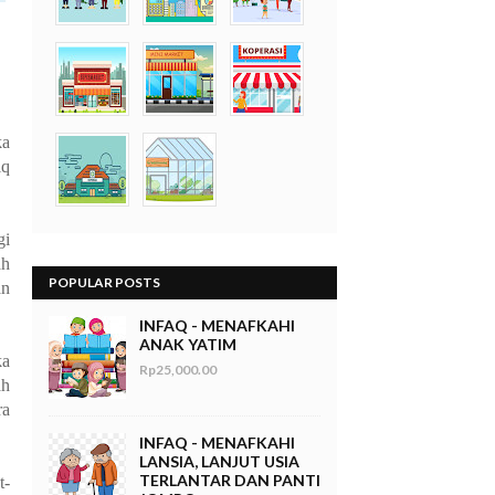
ka
iq
gi
ah
POPULAR POSTS
an
INFAQ - MENAFKAHI
ANAK YATIM
ka
Rp25,000.00
ah
ra
INFAQ - MENAFKAHI
LANSIA, LANJUT USIA
TERLANTAR DAN PANTI
t-