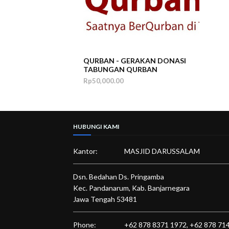
QURBAN - GERAKAN DONASI
TABUNGAN QURBAN
Rp50,000.00
HUBUNGI KAMI
Kantor:
MASJID DARUSSALAM
Dsn. Bedahan Ds. Pringamba
Kec. Pandanarum, Kab. Banjarnegara
Jawa Tengah 53481
Phone:
+62 878 8371 1972,
+62 878 71