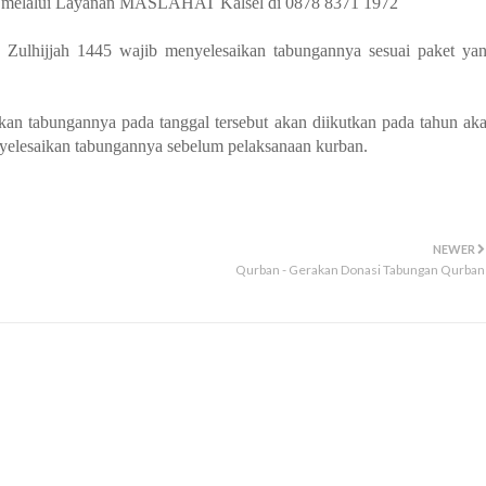
ya melalui Layanan MASLAHAT Kalsel di 0878 8371 1972
 Zulhijjah 1445 wajib menyelesaikan tabungannya sesuai paket ya
an tabungannya pada tanggal tersebut akan diikutkan pada tahun ak
yelesaikan tabungannya sebelum pelaksanaan kurban.
NEWER
Qurban - Gerakan Donasi Tabungan Qurban