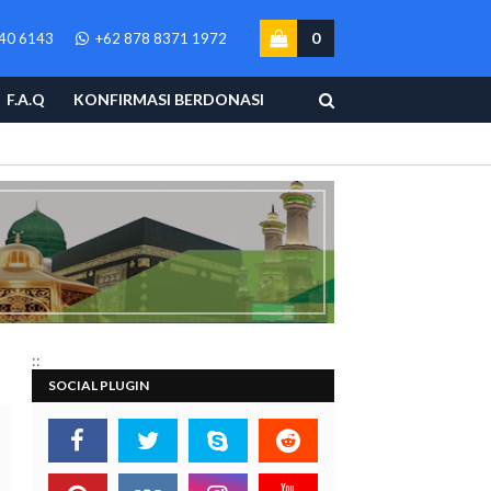
0
40 6143
+62 878 8371 1972
F.A.Q
KONFIRMASI BERDONASI
::
SOCIAL PLUGIN