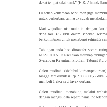
dekat tempat salat kami.” (H.R. Ahmad, Ibn
Di setiap keutamaan berkurban juga membuk
untuk berkurban, termasuk sudah melakukan h
Mari wujudkan niat mulia itu dengan iku
dana tau 375 ribu dalam sepekan selam
berkomintmen untuk menabung sehingga sam
Tabungan anda bisa ditransfer secara rut
MASLAHAT Kalsel akan merekap tabungan a
Syarat dan Ketentuan Program Tabung Kurba
Calon mudhahi (shahibul kurban/pekurban)
hingga terakumulasi Rp.2.000.000,-) dika
membeli 1 ekor sapi layak qurban.
Calon mudhahi menabung melalui website
dengan mengisi data seperti nama, no telepo