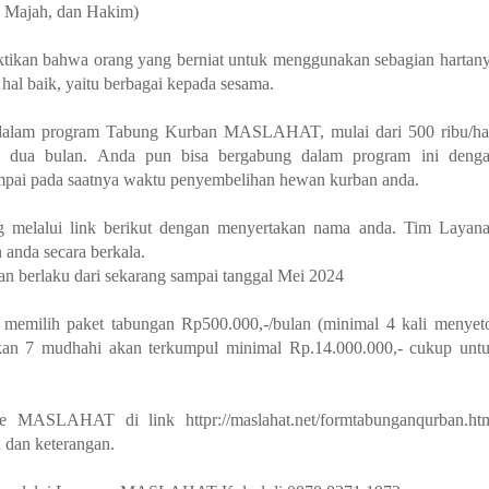
u Majah, dan Hakim)
tikan bahwa orang yang berniat untuk menggunakan sebagian hartan
al baik, yaitu berbagai kepada sesama.
t dalam program Tabung Kurban MASLAHAT, mulai dari 500 ribu/ha
a dua bulan. Anda pun bisa bergabung dalam program ini deng
pai pada saatnya waktu penyembelihan hewan kurban anda.
ing melalui link berikut dengan menyertakan nama anda. Tim Layan
nda secara berkala.
n berlaku dari sekarang sampai tanggal Mei 2024
 memilih paket tabungan Rp500.000,-/bulan (minimal 4 kali menyet
likan 7 mudhahi akan terkumpul minimal Rp.14.000.000,- cukup unt
 MASLAHAT di link httpr://maslahat.net/formtabunganqurban.ht
n dan keterangan.