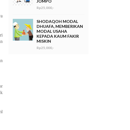
JOMPO
Rp25,000,-
ya
SHODAQOH MODAL
DHUAFA, MEMBERIKAN
MODAL USAHA
ri
KEPADA KAUM FAKIR
MISKIN
an
Rp25,000,-
an
or
uk
ml