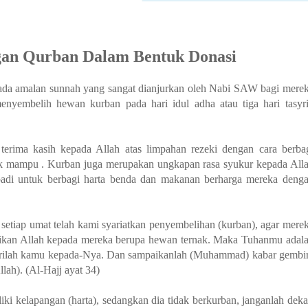
an Qurban Dalam Bentuk Donasi
, ada amalan sunnah yang sangat dianjurkan oleh Nabi SAW bagi mere
nyembelih hewan kurban pada hari idul adha atau tiga hari tasyr
erima kasih kepada Allah atas limpahan rezeki dengan cara berba
k mampu . Kurban juga merupakan ungkapan rasa syukur kepada All
ibadi untuk berbagi harta benda dan makanan berharga mereka deng
etiap umat telah kami syariatkan penyembelihan (kurban), agar mere
rikan Allah kepada mereka berupa hewan ternak. Maka Tuhanmu adal
dirilah kamu kepada-Nya. Dan sampaikanlah (Muhammad) kabar gembi
ah). (Al-Hajj ayat 34)
 kelapangan (harta), sedangkan dia tidak berkurban, janganlah deka